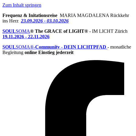
Zum Inhalt springen
Frequenz & Initationsreise
MARIA MAGDALENA Rückkehr
ins Herz
23.09.2026 - 03.10.2026
SOUL
SOMA
® The GRACE of LIGHT® -
IM LICHT Zürich
19.11.2026 - 22.11.2026
SOUL
SOMA®-
Community
-
DEIN LICHTPFAD
- monatliche
Begleitung
online Einstieg jederzeit