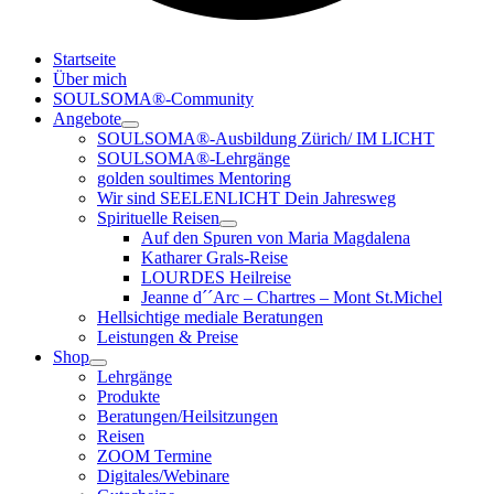
Startseite
Über mich
SOULSOMA®-Community
Angebote
SOULSOMA®-Ausbildung Zürich/ IM LICHT
SOULSOMA®-Lehrgänge
golden soultimes Mentoring
Wir sind SEELENLICHT Dein Jahresweg
Spirituelle Reisen
Auf den Spuren von Maria Magdalena
Katharer Grals-Reise
LOURDES Heilreise
Jeanne d´´Arc – Chartres – Mont St.Michel
Hellsichtige mediale Beratungen
Leistungen & Preise
Shop
Lehrgänge
Produkte
Beratungen/Heilsitzungen
Reisen
ZOOM Termine
Digitales/Webinare