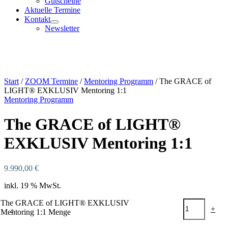
Gutscheine
Aktuelle Termine
Kontakt
Newsletter
Start
/
ZOOM Termine
/
Mentoring Programm
/ The GRACE of
LIGHT® EXKLUSIV Mentoring 1:1
Mentoring Programm
The GRACE of LIGHT®
EXKLUSIV Mentoring 1:1
9.990,00
€
inkl. 19 % MwSt.
The GRACE of LIGHT® EXKLUSIV
-
+
Mentoring 1:1 Menge