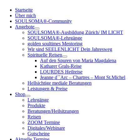
Startseite
Über mich
SOULSOMA®-Community
Angebote
SOULSOMA®-Ausbildung Zürich/ IM LICHT
SOULSOMA®-Lehrgänge
golden soultimes Mentoring
Wir sind SEELENLICHT Dein Jahresweg
Spirituelle Reisen
Auf den Spuren von Maria Magdalena
Katharer Grals-Reise
LOURDES Heilreise
Jeanne d´´Arc – Chartres – Mont St.Michel
Hellsichtige mediale Beratungen
Leistungen & Preise
Shop
Lehrgänge
Produkte
Beratungen/Heilsitzungen
Reisen
ZOOM Termine
Digitales/Webinare
Gutscheine
Aktuelle Termine