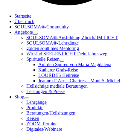
Startseite
Über mich
SOULSOMA®-Community
Angebote
SOULSOMA®-Ausbildung Zürich/ IM LICHT
SOULSOMA®-Lehrgänge
golden soultimes Mentoring
Wir sind SEELENLICHT Dein Jahresweg
Spirituelle Reisen
Auf den Spuren von Maria Magdalena
Katharer Grals-Reise
LOURDES Heilreise
Jeanne d´´Arc – Chartres – Mont St.Michel
Hellsichtige mediale Beratungen
Leistungen & Preise
Shop
Lehrgänge
Produkte
Beratungen/Heilsitzungen
Reisen
ZOOM Termine
Digitales/Webinare