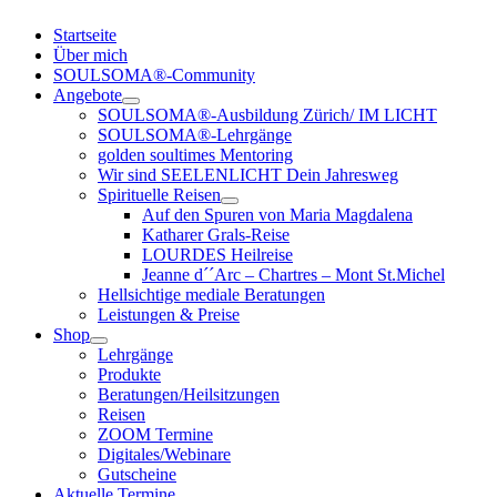
Startseite
Über mich
SOULSOMA®-Community
Angebote
SOULSOMA®-Ausbildung Zürich/ IM LICHT
SOULSOMA®-Lehrgänge
golden soultimes Mentoring
Wir sind SEELENLICHT Dein Jahresweg
Spirituelle Reisen
Auf den Spuren von Maria Magdalena
Katharer Grals-Reise
LOURDES Heilreise
Jeanne d´´Arc – Chartres – Mont St.Michel
Hellsichtige mediale Beratungen
Leistungen & Preise
Shop
Lehrgänge
Produkte
Beratungen/Heilsitzungen
Reisen
ZOOM Termine
Digitales/Webinare
Gutscheine
Aktuelle Termine