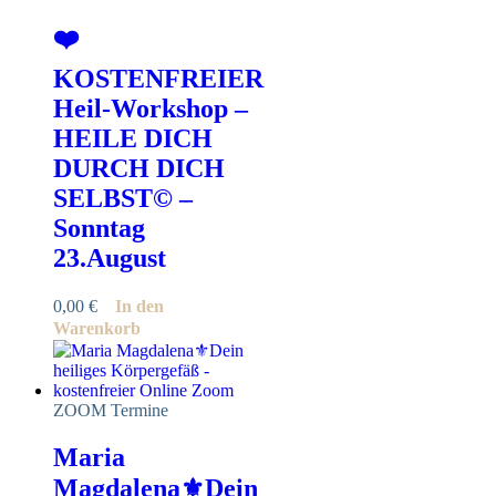
❤️
KOSTENFREIER
Heil-Workshop –
HEILE DICH
DURCH DICH
SELBST© –
Sonntag
23.August
0,00
€
In den
Warenkorb
ZOOM Termine
Maria
Magdalena⚜️Dein