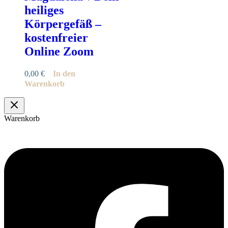
heiliges
Körpergefäß –
kostenfreier
Online Zoom
0,00
€
In den
Warenkorb
Warenkorb