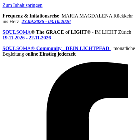
Zum Inhalt springen
Frequenz & Initationsreise
MARIA MAGDALENA Rückkehr
ins Herz
23.09.2026 - 03.10.2026
SOUL
SOMA
® The GRACE of LIGHT® -
IM LICHT Zürich
19.11.2026 - 22.11.2026
SOUL
SOMA®-
Community
-
DEIN LICHTPFAD
- monatliche
Begleitung
online Einstieg jederzeit