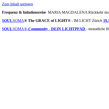
Zum Inhalt springen
Frequenz & Initationsreise
MARIA MAGDALENA Rückkehr ins
SOUL
SOMA
® The GRACE of LIGHT® -
IM LICHT Zürich
19.
SOUL
SOMA®-
Community
-
DEIN LICHTPFAD
- monatliche B