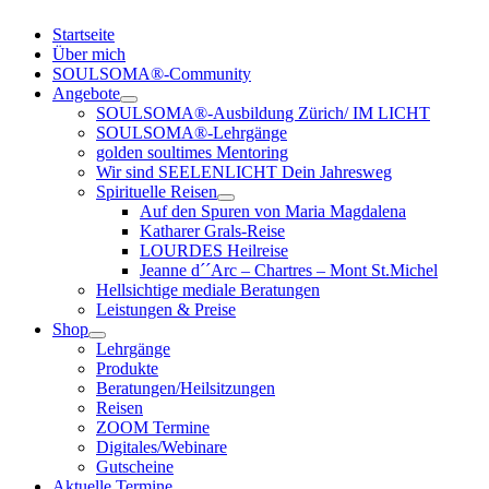
Startseite
Über mich
SOULSOMA®-Community
Angebote
SOULSOMA®-Ausbildung Zürich/ IM LICHT
SOULSOMA®-Lehrgänge
golden soultimes Mentoring
Wir sind SEELENLICHT Dein Jahresweg
Spirituelle Reisen
Auf den Spuren von Maria Magdalena
Katharer Grals-Reise
LOURDES Heilreise
Jeanne d´´Arc – Chartres – Mont St.Michel
Hellsichtige mediale Beratungen
Leistungen & Preise
Shop
Lehrgänge
Produkte
Beratungen/Heilsitzungen
Reisen
ZOOM Termine
Digitales/Webinare
Gutscheine
Aktuelle Termine