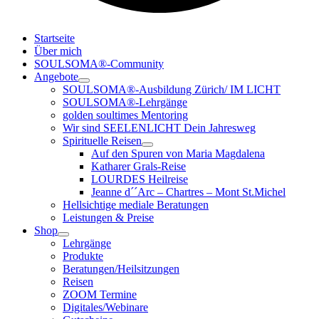
Startseite
Über mich
SOULSOMA®-Community
Angebote
SOULSOMA®-Ausbildung Zürich/ IM LICHT
SOULSOMA®-Lehrgänge
golden soultimes Mentoring
Wir sind SEELENLICHT Dein Jahresweg
Spirituelle Reisen
Auf den Spuren von Maria Magdalena
Katharer Grals-Reise
LOURDES Heilreise
Jeanne d´´Arc – Chartres – Mont St.Michel
Hellsichtige mediale Beratungen
Leistungen & Preise
Shop
Lehrgänge
Produkte
Beratungen/Heilsitzungen
Reisen
ZOOM Termine
Digitales/Webinare