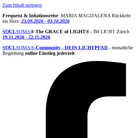
Zum Inhalt springen
Frequenz & Initationsreise
MARIA MAGDALENA Rückkehr
ins Herz
23.09.2026 - 03.10.2026
SOUL
SOMA
® The GRACE of LIGHT® -
IM LICHT Zürich
19.11.2026 - 22.11.2026
SOUL
SOMA®-
Community
-
DEIN LICHTPFAD
- monatliche
Begleitung
online Einstieg jederzeit